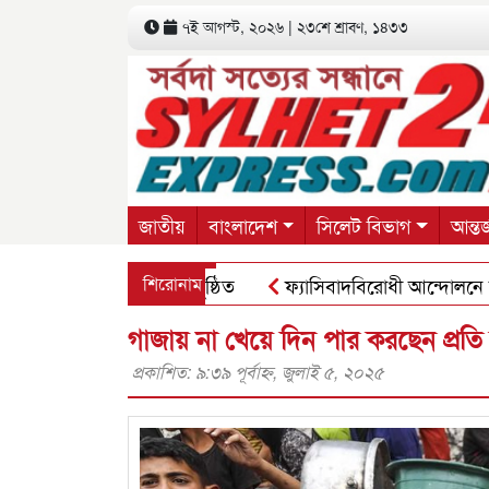
৭ই আগস্ট, ২০২৬ | ২৩শে শ্রাবণ, ১৪৩৩
জাতীয়
বাংলাদেশ
সিলেট বিভাগ
আন্তর
মহানগর শাখার সভা অনুষ্ঠিত
শিরোনাম
ফ্যাসিবাদবিরোধী আন্দোলনে হত্যাকাণ্ড
্দ ইউপিতে চমক দেখাতে পারেন সম্ভাব্য চেয়ারম্যান প্রার্থী সাংবাদিক রু
গাজায় না খেয়ে দিন পার করছেন প্রত
প্রকাশিত: ৯:৩৯ পূর্বাহ্ণ, জুলাই ৫, ২০২৫