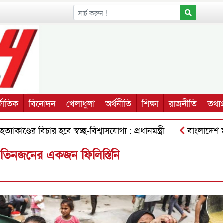
্জাতিক
বিনোদন
খেলাধুলা
অর্থনীতি
শিক্ষা
রাজনীতি
তথ্যপ্
ের বিচার হবে স্বচ্ছ-বিশ্বাসযোগ্য : প্রধানমন্ত্রী
বাংলাদেশ মুক্তি
মন
আদর্শ ও সাংগঠনিক দক্ষতায় এগিয়ে চলছেন ছাত্রনেতা রায়হ
ি তিনজনের একজন ফিলিস্তিনি