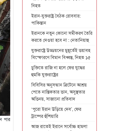
নিহত
ইরান-যুক্তরাষ্ট্র বৈঠক রোববার:
পাকিস্তান
ইরানকে নতুন কোনো সমীকরণ তৈরি
করতে দেওয়া হবে না : নেতানিয়াহু
যুক্তরাষ্ট্রে উড্ডয়নের মুহূর্তেই ভয়াবহ
বিস্ফোরণে বিমান বিধ্বস্ত, নিহত ১৫
চুক্তিতে রাজি না হলে ফের যুদ্ধের
হুমকি যুক্তরাষ্ট্রের
বিবিসির অনুসন্ধান ব্রিটেনে আশ্রয়
পেতে নাস্তিকতার ভান, অসুস্থতার
অভিনয়, সাজানো প্রতিবাদ
‘পুরো ইরান উড়িয়ে দেব’, ফের
ট্রাম্পের হুঁশিয়ারি
িন পার
আজ রাতেই ইরানে সর্বোচ্চ হামলা