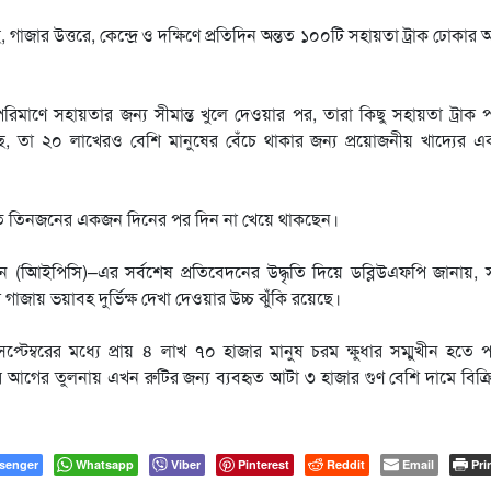
 গাজার উত্তরে, কেন্দ্রে ও দক্ষিণে প্রতিদিন অন্তত ১০০টি সহায়তা ট্রাক ঢোকার 
মাণে সহায়তার জন্য সীমান্ত খুলে দেওয়ার পর, তারা কিছু সহায়তা ট্রাক 
 তা ২০ লাখেরও বেশি মানুষের বেঁচে থাকার জন্য প্রয়োজনীয় খাদ্যের এক ক
য় প্রতি তিনজনের একজন দিনের পর দিন না খেয়ে থাকছেন।
শন (আিইপিসি)–এর সর্বশেষ প্রতিবেদনের উদ্ধৃতি দিয়ে ডব্লিউএফপি জানায়,
ায় ভয়াবহ দুর্ভিক্ষ দেখা দেওয়ার উচ্চ ঝুঁকি রয়েছে।
ম্বরের মধ্যে প্রায় ৪ লাখ ৭০ হাজার মানুষ চরম ক্ষুধার সম্মুখীন হতে 
রুর আগের তুলনায় এখন রুটির জন্য ব্যবহৃত আটা ৩ হাজার গুণ বেশি দামে বিক্রি
senger
Whatsapp
Viber
Pinterest
Reddit
Email
Pri