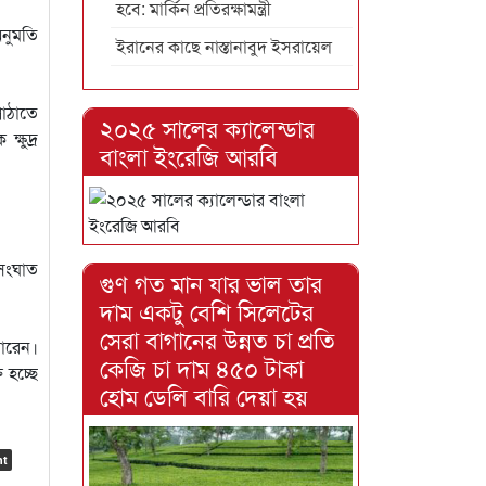
হবে: মার্কিন প্রতিরক্ষামন্ত্রী
অনুমতি
ইরানের কাছে নাস্তানাবুদ ইসরায়েল
পাঠাতে
২০২৫ সালের ক্যালেন্ডার
্ষুদ্র
বাংলা ইংরেজি আরবি
 সংঘাত
গুণ গত মান যার ভাল তার
দাম একটু বেশি সিলেটের
সেরা বাগানের উন্নত চা প্রতি
পারেন।
কেজি চা দাম ৪৫০ টাকা
 হচ্ছে
হোম ডেলি বারি দেয়া হয়
nt