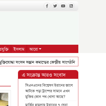
রযুক্তি
ইসলাম
আরো
যোদ্ধা সংসদ সন্তান কমান্ডের কেন্দ্রীয় সাংগঠনিক সম্পাদক হলেন সিলে
ান আহমদ মাহফুজ
তরুণ সমাজকর্মী জাহিদ হাসান নশিওরপুর সরকার
এ সংক্রান্ত আরও সংবাদ
সিএনএনের বিশ্লেষণ ইরানের জালে
আটকে পড়া ট্রাম্পের সামনে এখন
মুক্তির কোন পথ খোলা আছে?
মার্কিন হামলায় ইরানের ৭ সেনা