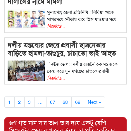
দালালের নামে মামলা
সুনামগঞ্জ জেলা প্রতিনিধি : লিবিয়া থেকে
সাগরপথে নৌকায় করে গ্রিস যাওয়ার পথে
বিস্তারিত...
দলীয় মন্তব্যের জেরে প্রবাসী ছাত্রনেতার
বাড়িতে হামলা-ভাঙচুর, চাচাতো ভাই আহত
নিউজ ডেস্ক :: দলীয় রাজনৈতিক মন্তব্যকে
কেন্দ্র করে সুনামগঞ্জের ছাতকে প্রবাসী
বিস্তারিত...
1
2
3
…
67
68
69
Next »
গুণ গত মান যার ভাল তার দাম একটু বেশি
সিলেটের সেরা বাগানের উন্নত চা প্রতি কেজি চা