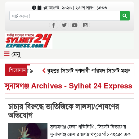
৭ই আগস্ট, ২০২৬ | ২৩শে শ্রাবণ, ১৪৩৩
মেনু
িহতের সংখ্যা ৯
শিরোনাম
বৃহত্তর সিলেট গণদাবী পরিষদ সিলেট মহানগর শাখ
িতে চমক দেখাতে পারেন সম্ভাব্য চেয়ারম্যান প্রার্থী সাংবাদিক রুমন
সুনামগঞ্জ Archives - Sylhet 24 Express
চাচার বিরুদ্ধে ভাতিজিকে লালসা/শোষণের
অভিযোগ
সুনামগঞ্জ জেলা প্রতিনিধি : সিলেট বিভাগের
সুনামগঞ্জ জেলার জগন্নাথপুরে পাঁচ বছরের এক