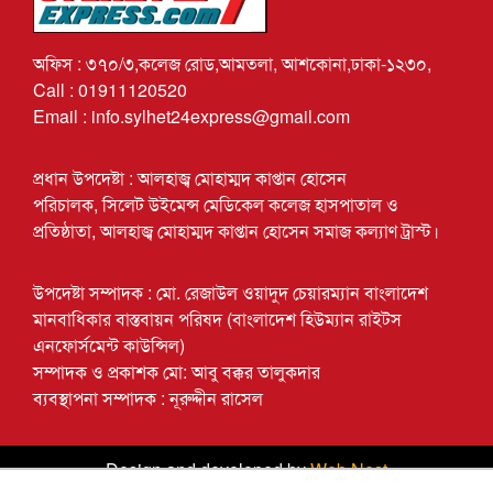
অফিস : ৩৭০/৩,কলেজ রোড,আমতলা, আশকোনা,ঢাকা-১২৩০,
Call : 01911120520
Email : info.sylhet24express@gmail.com
প্রধান উপদেষ্টা : আলহাজ্ব মোহাম্মদ কাপ্তান হোসেন
পরিচালক, সিলেট উইমেন্স মেডিকেল কলেজ হাসপাতাল ও
প্রতিষ্ঠাতা, আলহাজ্ব মোহাম্মদ কাপ্তান হোসেন সমাজ কল্যাণ ট্রাস্ট।
উপদেষ্টা সম্পাদক : মো. রেজাউল ওয়াদুদ চেয়ারম্যান বাংলাদেশ
মানবাধিকার বাস্তবায়ন পরিষদ (বাংলাদেশ হিউম্যান রাইটস
এনফোর্সমেন্ট কাউন্সিল)
সম্পাদক ও প্রকাশক মো: আবু বক্কর তালুকদার
ব্যবস্থাপনা সম্পাদক : নূরুদ্দীন রাসেল
Design and developed by
Web Nest