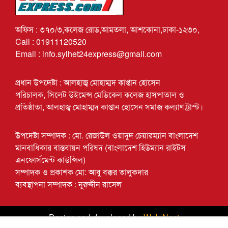
অফিস : ৩৭০/৩,কলেজ রোড,আমতলা, আশকোনা,ঢাকা-১২৩০,
Call : 01911120520
Email : info.sylhet24express@gmail.com
প্রধান উপদেষ্টা : আলহাজ্ব মোহাম্মদ কাপ্তান হোসেন
পরিচালক, সিলেট উইমেন্স মেডিকেল কলেজ হাসপাতাল ও
প্রতিষ্ঠাতা, আলহাজ্ব মোহাম্মদ কাপ্তান হোসেন সমাজ কল্যাণ ট্রাস্ট।
উপদেষ্টা সম্পাদক : মো. রেজাউল ওয়াদুদ চেয়ারম্যান বাংলাদেশ
মানবাধিকার বাস্তবায়ন পরিষদ (বাংলাদেশ হিউম্যান রাইটস
এনফোর্সমেন্ট কাউন্সিল)
সম্পাদক ও প্রকাশক মো: আবু বক্কর তালুকদার
ব্যবস্থাপনা সম্পাদক : নূরুদ্দীন রাসেল
Design and developed by
Web Nest