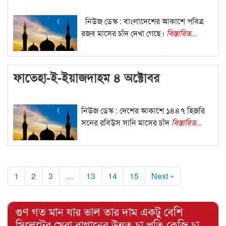
নিউজ ডেস্ক : বাংলাদেশের আকাশে পবিত্র
রজব মাসের চাঁদ দেখা গেছে।
বিস্তারিত...
ফাতেহা-ই-ইয়াজদাহম ৪ অক্টোবর
নিউজ ডেস্ক : দেশের আকাশে ১৪৪৭ হিজরি
সনের রবিউস সানি মাসের চাঁদ
বিস্তারিত...
1
2
3
…
13
14
15
Next »
গুণ গত মান যার ভাল তার দাম একটু বেশি
সিলেটের সেরা বাগানের উন্নত চা প্রতি কেজি চা