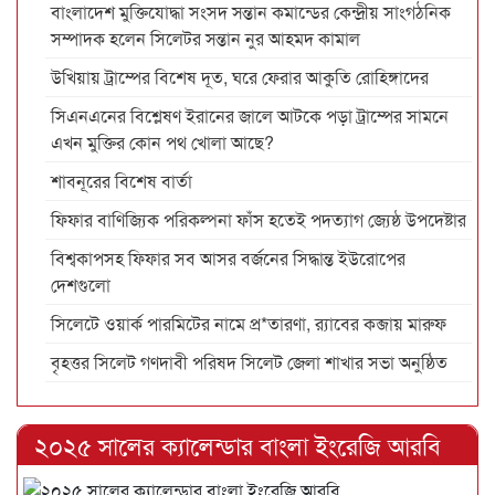
বাংলাদেশ মুক্তিযোদ্ধা সংসদ সন্তান কমান্ডের কেন্দ্রীয় সাংগঠনিক
সম্পাদক হলেন সিলেটর সন্তান নুর আহমদ কামাল
উখিয়ায় ট্রাম্পের বিশেষ দূত, ঘরে ফেরার আকুতি রোহিঙ্গাদের
সিএনএনের বিশ্লেষণ ইরানের জালে আটকে পড়া ট্রাম্পের সামনে
এখন মুক্তির কোন পথ খোলা আছে?
শাবনূরের বিশেষ বার্তা
ফিফার বাণিজ্যিক পরিকল্পনা ফাঁস হতেই পদত্যাগ জ্যেষ্ঠ উপদেষ্টার
বিশ্বকাপসহ ফিফার সব আসর বর্জনের সিদ্ধান্ত ইউরোপের
দেশগুলো
সিলেটে ওয়ার্ক পারমিটের নামে প্র*তারণা, র‌্যাবের কব্জায় মারুফ
বৃহত্তর সিলেট গণদাবী পরিষদ সিলেট জেলা শাখার সভা অনুষ্ঠিত
২০২৫ সালের ক্যালেন্ডার বাংলা ইংরেজি আরবি