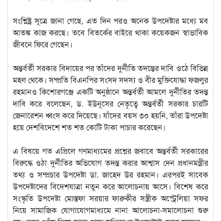
সংশ্লিষ্ট্র সূত্রে জানা গেছে, এত দিন পরও অনেক উপদেষ্টার মধ্যে মব
আতঙ্ক কাজ করছে। তবে বিতর্কের বাইরে থাকা কয়েকজন স্বাভাবিক
জীবনে ফিরে গেছেন।
অন্তর্বর্তী সরকার বিদায়ের পর তাঁদের দুর্নীতি তদন্তের দাবি ওঠে বিভিন্ন
মহল থেকে। সম্প্রতি বিএনপির সংসদ সদস্য ও বীর মুক্তিযোদ্ধা ফজলুর
রহমানও কিশোরগঞ্জে একটি অনুষ্ঠানে অন্তর্বর্তী আমলে দুর্নীতির তদন্ত
দাবি করে বলেছেন, ড. ইউনূসের নেতৃত্বে অন্তর্বর্তী সরকার চারটি
জেনারেশন ধ্বংস করে দিয়েছে। যাঁদের বয়স ৩০ হয়নি, তাঁরা উপদেষ্টা
হয়ে দেশবিদেশে শত শত কোটি টাকা পাচার করেছেন।
এ বিষয়ে গত এপ্রিলে গণমাধ্যমের প্রশ্নের জবাবে অন্তর্বর্তী সরকারের
বিরুদ্ধে ওঠা দুর্নীতির অভিযোগ তদন্ত করার আশ্বাস দেন প্রধানমন্ত্রীর
তথ্য ও সম্প্রচার উপদেষ্টা ডা. জাহেদ উর রহমান। এরপরই সাবেক
উপদেষ্টাদের বিদেশযাত্রা নতুন করে আলোচনায় আসে। বিশেষ করে
সংস্কৃতি উপদেষ্টা মোস্তফা সরয়ার ফারুকীর সস্ত্রীক অস্ট্রেলিয়া সফর
নিয়ে সামাজিক যোগাযোগমাধ্যমে নানা আলোচনা-সমালোচনা শুরু