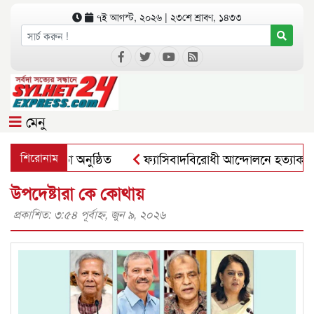
৭ই আগস্ট, ২০২৬ | ২৩শে শ্রাবণ, ১৪৩৩
মেনু
শাখার সভা অনুষ্ঠিত
শিরোনাম
ফ্যাসিবাদবিরোধী আন্দোলনে হত্যাকাণ্ডের বিচার 
উপদেষ্টারা কে কোথায়
প্রকাশিত: ৩:৫৪ পূর্বাহ্ণ, জুন ৯, ২০২৬