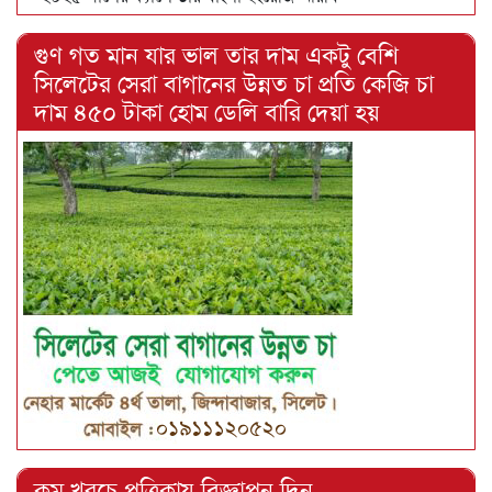
গুণ গত মান যার ভাল তার দাম একটু বেশি
সিলেটের সেরা বাগানের উন্নত চা প্রতি কেজি চা
দাম ৪৫০ টাকা হোম ডেলি বারি দেয়া হয়
কম খরচে পত্রিকায় বিজ্ঞাপন দিন