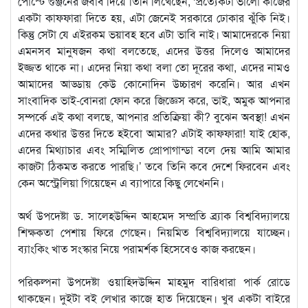
পোস্টে গুঞ্জনের জবাব দিয়ে তিনি লিখেছেন, ‘প্রত্যেকটা ভালো কাজের
একটা কাফফারা দিতে হয়, এটা জেনেই সরকারে ঢোকার ঝুঁকি নিই।
কিন্তু সেটা যে এইরকম ভয়াবহ হবে এটা ভাবি নাই। আমাদেরকে নিয়া
এমনসব মানুষজন কথা বলতেছে, এদের উত্তর দিলেও আমাদের
ইজ্জত থাকে না। এদের নিয়া কথা বলা তো দূরের কথা, এদের নামও
আমাদের আড্ডায় কেউ কোনোদিন উচ্চারণ করেনি। আর এখন
সাংবাদিক ভাই-বোনরা ফোন করে জিজ্ঞেস করে, ভাই, অমুক আপনার
সম্পর্কে এই কথা বলছে, আপনার প্রতিক্রিয়া কী? বুঝেন অবস্থা! এখন
এদের কথার উত্তর দিতে হইবো আমার? এটাই কাফফারা! যাই হোক,
এদের মিথ্যাচার এবং সম্মিলিত প্রোপাগান্ডা বলে দেয় আমি আমার
কাজটা ঠিকমত করতে পারছি।’ তবে তিনি কবে দেশে ফিরবেন এবং
কেন অস্ট্রেলিয়া গিয়েছেন এ ব্যাপারে কিছু লেখেননি।
অর্থ উপদেষ্টা ড. সালেহউদ্দিন আহমেদ সম্প্রতি ব্র্যাক বিশ্ববিদ্যালয়ে
শিক্ষকতা পেশায় ফিরে গেছেন। নিয়মিত বিশ্ববিদ্যালয়ে যাচ্ছেন।
ব্যাংকিং খাত সংস্কার নিয়ে পরামর্শক হিসেবেও কাজ করছেন।
পরিকল্পনা উপদেষ্টা ওয়াহিদউদ্দিন মাহমুদ বারিধারা পার্ক রোডে
থাকছেন। দুইটা বই লেখার কাজে হাত দিয়েছেন। খুব একটা বাইরে