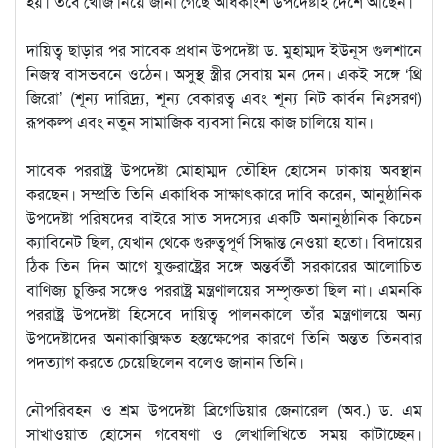
হয়। তবে খোঁজ নিয়ে জানা গেছে অধিকাংশ উপদেষ্টাই দেশে আছেন।
দায়িত্ব ছাড়ার পর সাবেক প্রধান উপদেষ্টা ড. মুহাম্মদ ইউনূস গুলশানে
নিজস্ব বাসভবনে ওঠেন। অসুস্থ স্ত্রীর সেবায় মন দেন। একই সঙ্গে ‘থ্রি
জিরো’ (শূন্য দারিদ্র্য, শূন্য বেকারত্ব এবং শূন্য নিট কার্বন নিঃসরণ)
রূপকল্প এবং নতুন সামাজিক ব্যবসা নিয়ে কাজ চালিয়ে যান।
সাবেক পররাষ্ট্র উপদেষ্টা মোহাম্মদ তৌহিদ হোসেন ঢাকায় অবস্থান
করছেন। সম্প্রতি তিনি একাধিক সাক্ষাৎকারে দাবি করেন, আনুষ্ঠানিক
উপদেষ্টা পরিষদের বাইরে সাত সদস্যের একটি অনানুষ্ঠানিক কিচেন
ক্যাবিনেট ছিল, যেখান থেকে গুরুত্বপূর্ণ সিদ্ধান্ত নেওয়া হতো। বিদায়ের
ঠিক তিন দিন আগে যুক্তরাষ্ট্রের সঙ্গে অন্তর্বর্তী সরকারের আলোচিত
বাণিজ্য চুক্তির সঙ্গেও পররাষ্ট্র মন্ত্রণালয়ের সম্পৃক্ততা ছিল না। এমনকি
পররাষ্ট্র উপদেষ্টা হিসেবে দায়িত্ব পালনকালে তাঁর মন্ত্রণালয়ে অন্য
উপদেষ্টাদের অনাকাক্সিক্ষত হস্তক্ষেপের কারণে তিনি অন্তত তিনবার
পদত্যাগ করতে চেয়েছিলেন বলেও জানান তিনি।
নৌপরিবহন ও শ্রম উপদেষ্টা ব্রিগেডিয়ার জেনারেল (অব.) ড. এম
সাখাওয়াত হোসেন গবেষণা ও লেখালিখিতে সময় কাটাচ্ছেন।