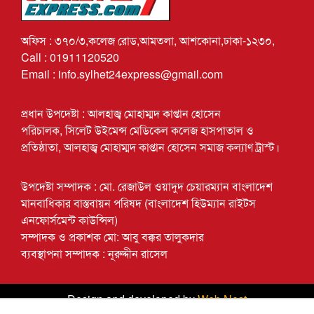
অফিস : ৩৭০/৩,কলেজ রোড,আমতলা, আশকোনা,ঢাকা-১২৩০,
Call : 01911120520
Email : info.sylhet24express@gmail.com
প্রধান উপদেষ্টা : আলহাজ্ব মোহাম্মদ কাপ্তান হোসেন
পরিচালক, সিলেট উইমেন্স মেডিকেল কলেজ হাসপাতাল ও
প্রতিষ্ঠাতা, আলহাজ্ব মোহাম্মদ কাপ্তান হোসেন সমাজ কল্যাণ ট্রাস্ট।
উপদেষ্টা সম্পাদক : মো. রেজাউল ওয়াদুদ চেয়ারম্যান বাংলাদেশ
মানবাধিকার বাস্তবায়ন পরিষদ (বাংলাদেশ হিউম্যান রাইটস
এনফোর্সমেন্ট কাউন্সিল)
সম্পাদক ও প্রকাশক মো: আবু বক্কর তালুকদার
ব্যবস্থাপনা সম্পাদক : নূরুদ্দীন রাসেল
Design and developed by
Web Nest