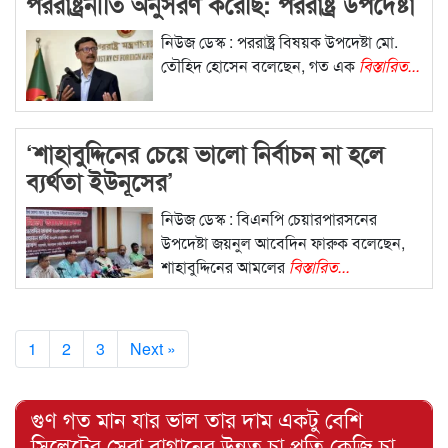
পররাষ্ট্রনীতি অনুসরণ করেছি: পররাষ্ট্র উপদেষ্টা
নিউজ ডেস্ক : পররাষ্ট্র বিষয়ক উপদেষ্টা মো.
তৌহিদ হোসেন বলেছেন, গত এক
বিস্তারিত...
‘শাহাবুদ্দিনের চেয়ে ভালো নির্বাচন না হলে
ব্যর্থতা ইউনূসের’
নিউজ ডেস্ক : বিএনপি চেয়ারপারসনের
উপদেষ্টা জয়নুল আবেদিন ফারুক বলেছেন,
শাহাবুদ্দিনের আমলের
বিস্তারিত...
1
2
3
Next »
গুণ গত মান যার ভাল তার দাম একটু বেশি
সিলেটের সেরা বাগানের উন্নত চা প্রতি কেজি চা