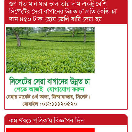
গুণ গত মান যার ভাল তার দাম একটু বেশি
সিলেটের সেরা বাগানের উন্নত চা প্রতি কেজি চা
দাম ৪৫০ টাকা হোম ডেলি বারি দেয়া হয়
কম খরচে পত্রিকায় বিজ্ঞাপন দিন