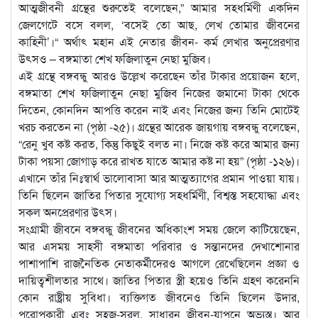
আত্মজীবনী গ্রন্থের শুরুতেই বলেছেন,” আমার সহধর্মিণী একদিন
জেলগেটে বসে বলল, ‘বসেই তো আছ, লেখ তোমার জীবনের
কাহিনী’।“ অর্থাৎ মহান এই নেতার জীবন- কর্ম লেখার অনুপ্রেরণার
উৎসও – বঙ্গমাতা শেখ ফজিলাতুন নেছা মুজিব।
এই গ্রন্থে বঙ্গবন্ধু আরও উল্লেখ করেছেন তাঁর টাকার প্রয়োজন হলে,
বঙ্গমাতা শেখ ফজিলাতুন নেছা মুজিব নিজের জমানো টাকা থেকে
দিতেন, কোনদিন আপত্তি করেন নাই এবং নিজের জন্য তিনি মোটেই
খরচ করতেন না (পৃষ্ঠা -২৫)। গ্রন্থের আরেক জায়গায় বঙ্গবন্ধু বলেছেন,
“রেনু খুব কষ্ট করত, কিন্তু কিছুই বলত না। নিজে কষ্ট করে আমার জন্য
টাকা পয়সা জোগাড় করে রাখত যাতে আমার কষ্ট না হয়” (পৃষ্ঠা -১২৬)।
এখানে তাঁর নিঃস্বার্থ ভালোবাসা আর আত্মত্যাগের প্রমান পাওয়া যায়।
তিনি ছিলেন জাতির পিতার সুযোগ্য সহধর্মিণী, বিশ্বস্ত সহযোদ্ধা এবং
সকল অনপ্রেরণার উৎস।
সংগ্রামী জীবনে বঙ্গবন্ধু জীবনের অধিকাংশ সময় জেলে কাটিয়েছেন,
আর এসময় সাহসী বঙ্গমাতা পরিবার ও সন্তানদের দেখাশোনার
পাশাপাশি রাজনৈতিক নেতাকর্মীদেরও আগলে রেখেছিলেন প্রজ্ঞা ও
দায়িত্বশীলতার সাথে। জাতির পিতার স্ত্রী হয়েও তিনি গ্রহণ করেননি
কোন রাষ্ট্রীয় সুবিধা। ব্যক্তিগত জীবনেও তিনি ছিলেন উদার,
পরোপকারী এবং সহজ-সরল, সাধারন জীবন-যাপনে অভ্যস্ত। আর