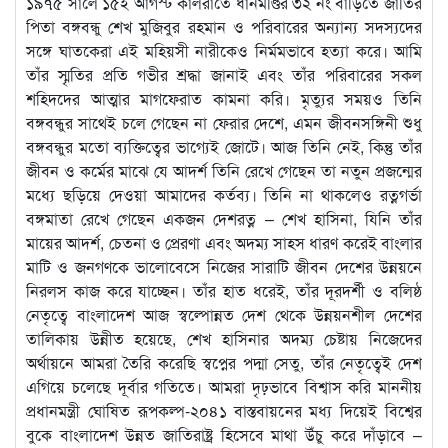
১৯৭৫ সালে ১৫ই আগস্ট কালরাতে ধানমণ্ডির ৩২ নং বাড়িতে জাতির
পিতা বঙ্গবন্ধু শেখ মুজিবুর রহমান ও পরিবারের অন্যান্য সদস্যদের
সঙ্গে ঘাতকেরা এই মহিয়সী নারীকেও নির্মমভাবে হত্যা করে। আমি
তাঁর স্মৃতির প্রতি গভীর শ্রদ্ধা জানাই এবং তাঁর পরিবারের সকল
শহিদদের আত্মার মাগফেরাত কামনা করি। মৃত্যুর সময়ও তিনি
বঙ্গবন্ধুর সাথেই চলে গেছেন না ফেরার দেশে, এমন জীবনসঙ্গিনী শুধু
বঙ্গবন্ধুর মতো ব্যক্তিত্বের ভাগ্যেই জোটে। আজ তিনি নেই, কিন্তু তাঁর
জীবন ও কর্মের মাঝে যে আদর্শ তিনি রেখে গেছেন তা নতুন প্রজন্মের
মধ্যে ছড়িয়ে দেওয়া আমাদের কর্তব্য। তিনি না থাকলেও রত্নগর্ভা
বঙ্গমাতা রেখে গেছেন একজন দেশরত্ন – শেখ হাসিনা, যিনি তাঁর
মায়ের আদর্শ, চেতনা ও প্রেরণা এবং অদম্য সাহস ধারণ করেই বাংলার
মাটি ও জনগণকে ভালোবেসে নিজের সারাটি জীবন দেশের উন্নয়নে
নিরলস কাজ করে যাচ্ছেন। তাঁর হাত ধরেই, তাঁর দূরদর্শী ও বলিষ্ঠ
নেতৃত্বে বাংলাদেশ আজ স্বল্পোন্নত দেশ থেকে উন্নয়নশীল দেশের
তালিকায় উন্নীত হয়েছে, শেখ হাসিনার অদম্য চেষ্টায় নিজেদের
অর্থায়নে আমরা তৈরি করেছি স্বপ্নের পদ্মা সেতু, তাঁর নেতৃত্বেই দেশ
এগিয়ে চলেছে দূর্বার গতিতে। আমরা দৃঢ়ভাবে বিশ্বাস করি মাননীয়
প্রধানমন্ত্রী ঘোষিত রূপকল্প-২০৪১ বাস্তবায়নের মধ্য দিয়েই বিশ্বের
বুকে বাংলাদেশ উন্নত জাতিরাষ্ট্র হিসেবে মাথা উঁচু করে দাঁড়াবে –