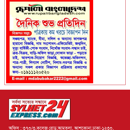
অফিস : ৩৭০/৩,কলেজ রোড,আমতলা, আশকোনা,ঢাকা-১২৩০,