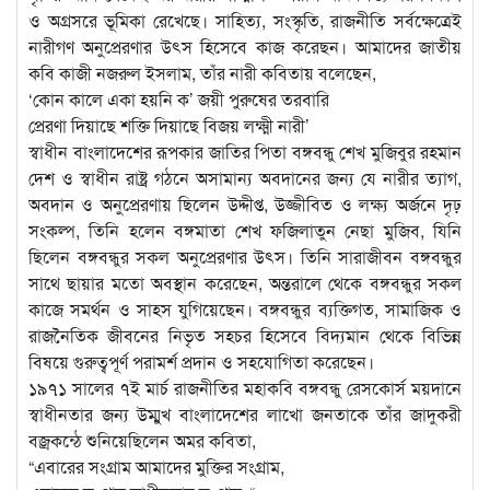
ও অগ্রসরে ভূমিকা রেখেছে। সাহিত্য, সংস্কৃতি, রাজনীতি সর্বক্ষেত্রেই
নারীগণ অনুপ্রেরণার উৎস হিসেবে কাজ করেছন। আমাদের জাতীয়
কবি কাজী নজরুল ইসলাম, তাঁর নারী কবিতায় বলেছেন,
‘কোন কালে একা হয়নি ক’ জয়ী পুরুষের তরবারি
প্রেরণা দিয়াছে শক্তি দিয়াছে বিজয় লক্ষ্মী নারী’
স্বাধীন বাংলাদেশের রূপকার জাতির পিতা বঙ্গবন্ধু শেখ মুজিবুর রহমান
দেশ ও স্বাধীন রাষ্ট্র গঠনে অসামান্য অবদানের জন্য যে নারীর ত্যাগ,
অবদান ও অনুপ্রেরণায় ছিলেন উদ্দীপ্ত, উজ্জীবিত ও লক্ষ্য অর্জনে দৃঢ়
সংকল্প, তিনি হলেন বঙ্গমাতা শেখ ফজিলাতুন নেছা মুজিব, যিনি
ছিলেন বঙ্গবন্ধুর সকল অনুপ্রেরণার উৎস। তিনি সারাজীবন বঙ্গবন্ধুর
সাথে ছায়ার মতো অবস্থান করেছেন, অন্তরালে থেকে বঙ্গবন্ধুর সকল
কাজে সমর্থন ও সাহস যুগিয়েছেন। বঙ্গবন্ধুর ব্যক্তিগত, সামাজিক ও
রাজনৈতিক জীবনের নিভৃত সহচর হিসেবে বিদ্যমান থেকে বিভিন্ন
বিষয়ে গুরুত্বপূর্ণ পরামর্শ প্রদান ও সহযোগিতা করেছেন।
১৯৭১ সালের ৭ই মার্চ রাজনীতির মহাকবি বঙ্গবন্ধু রেসকোর্স ময়দানে
স্বাধীনতার জন্য উম্মুখ বাংলাদেশের লাখো জনতাকে তাঁর জাদুকরী
বজ্রকন্ঠে শুনিয়েছিলেন অমর কবিতা,
“এবারের সংগ্রাম আমাদের মুক্তির সংগ্রাম,