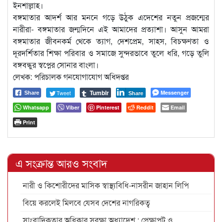
ইনশাল্লাহ।
বঙ্গমাতার আদর্শ আর মননে গড়ে উঠুক এদেশের নতুন প্রজন্মের
নারীরা- বঙ্গমাতার জন্মদিনে এই আমাদের প্রত্যাশা। আসুন আমরা
বঙ্গমাতার জীবনকর্ম থেকে ত্যাগ, দেশপ্রেম, সাহস, বিচক্ষণতা ও
দূরদর্শিতার শিক্ষা পরিবার ও সমাজে সুন্দরভাবে তুলে ধরি, গড়ে তুলি
বঙ্গবন্ধুর স্বপ্নের সোনার বাংলা।
লেখক: পরিচালক গনযোগাযোগ অধিদপ্তর
Tumblr
Tweet
Messenger
Share
Share
Whatsapp
Viber
Pinterest
Reddit
Email
Print
এ সংক্রান্ত আরও সংবাদ
নারী ও কিশোরীদের মাসিক স্বাস্থ্যবিধি-নাসরীন জাহান লিপি
বিয়ে করলেই মিলবে যেসব দেশের নাগরিকত্ব
সাংবাদিকতার অধিকার সুরক্ষা অধ্যাদেশ : প্রেক্ষাপট ও