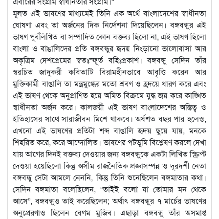
এবারের সংগ্রাম স্বাধীনতার সংগ্রাম।“
মূলত এই ভাষণের মাধ্যমেই তিনি এক অর্থে বাংলাদেশের স্বাধীনতা
ঘোষণা এবং তা অর্জনের দিক নির্দেশনা দিয়েছিলেন। বঙ্গবন্ধুর এই
ভাষণ পূর্বলিখিত বা সম্পাদিত কোন বক্তব্য ছিলো না, এই ভাষণ ছিলো
বাংলা ও বাঙালিদের প্রতি বঙ্গবন্ধুর হৃদয় নিংড়ানো ভালোবাসা আর
অকৃত্রিম দেশপ্রেমের স্বতঃস্ফূর্ত বহিঃপ্রকাশ। বঙ্গবন্ধু সেদিন তাঁর
স্বরচিত জাদুকরী কবিতাটি বিরামহীনভাবে আবৃত্তি করেন আর
মুক্তিকামী বাঙালি তা মন্ত্রমুগ্ধের মতো শ্রবণ ও হ্রদয়ে ধারণ করে এবং
এই ভাষণ থেকে অনুপ্রাণিত হয়ে অমিত বিক্রমে যুদ্ধ জয় করে কাঙ্খিত
স্বাধীনতা অর্জন করে। কালজয়ী এই ভাষণ বাংলাদেশের অস্তিত্ব ও
ইতিহাসের সাথে সারাজীবন মিশে থাকবে। অর্ধশত বছর পার হলেও,
এখনো এই ভাষণের প্রতিটা শব্দ বাঙালি হৃদয় ছুয়ে যায়, মনকে
শিহরিত করে, করে আন্দোলিত। ভাষণের পটভূমি বিশ্লেষণ করলে দেখা
যায় আগের দিনই বক্তব্য দেওয়ার জন্য বঙ্গবন্ধুকে একটা লিখিত স্ক্রিপ্ট
দেওয়া হয়েছিলো কিন্তু অসীম রাজনৈতিক প্রজ্ঞাসম্পন্ন ও দূরদর্শী নেতা
বঙ্গবন্ধু সেটা আমলে নেননি, কিন্তু তিনি শুনেছিলেন বঙ্গমাতার কথা।
সেদিন বঙ্গমাতা বলেছিলেন, “তাইই বলো যা তোমার মন থেকে
আসে”, বঙ্গবন্ধুও তাই করেছিলেন; অর্থাৎ বঙ্গবন্ধুর ৭ মার্চের ভাষণের
অনুপ্রেরণাও ছিলেন বেগম মুজিব। এছাড়া বঙ্গবন্ধু তাঁর অসমাপ্ত