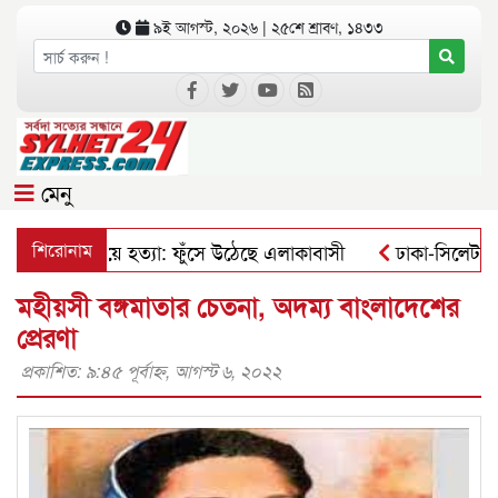
৯ই আগস্ট, ২০২৬ | ২৫শে শ্রাবণ, ১৪৩৩
মেনু
ুবককে পিটিয়ে হত্যা: ফুঁসে উঠেছে এলাকাবাসী
শিরোনাম
ঢাকা-সিলেট মহাসড়ক
মহীয়সী বঙ্গমাতার চেতনা, অদম্য বাংলাদেশের
প্রেরণা
প্রকাশিত: ৯:৪৫ পূর্বাহ্ণ, আগস্ট ৬, ২০২২