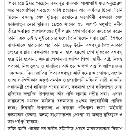
পিতা হয়ে উঠার পেছেনে বঙ্গবন্ধুর বাব-মার পাশাপাশি যার অনুপ্রেরণা
আর সহযোগিতা সবচেয়ে বেশি প্রয়োজন আর কার্যকর ছিলো, তিনি
ছিলেন বঙ্গবন্ধু শেখ মুজিবুর রহমানের সহধর্মিণী বঙ্গমাতা শেখ
ফজিলাতুন নেছা মুজিব। ১৯৩০ সালের ০৮ আগস্ট মধুমতি নদীর
তীরে অবস্থিত গোপালগঞ্জের টুঙ্গীপারায় শেখ পরিবারে জন্মগ্রহণ করেন
তিনি। এক ভাই ও দুই বোনের মধ্যে তিনি ছিলেন সবার ছোট। শৈশবে
বাবা-মাকে হারানোর পর তিনি বেড়ে উঠেন বঙ্গবন্ধুর পিতা-মাতার
স্নেহের ছায়ায়। বঙ্গমাতার জন্ম না হলে হয়তো শেখ মুজিবের বঙ্গবন্ধু
হয়ে উঠা হতোনা, আমরা পেতাম না জাতির পিতা, স্বাধীন রাষ্ট্র, নিজস্ব
পতাকা, নিজ ভুখন্ড ও মানচিত্র। তাই ০৮ আগস্ট বাঙালি জাতির জন্য
এক অনন্য দিন। জাতির পিতা বঙ্গবন্ধুর আজীবনের আন্দোলন, সংগ্রাম
ও ত্যাগ-তিতীক্ষার অকুন্ঠ সমর্থক ও প্রেরণাদায়ী মহিয়সী নারী, মাননীয়
প্রধানমন্ত্রী শেখ হাসিনার শ্রদ্ধেয় মাতা, বঙ্গমাতা শেখ ফজিলাতুন নেছা
মুজিবের জন্মদিন উপলক্ষ্যে তাঁর প্রতি জানাই গভীর শ্রদ্ধা। এবছর
সারাদেশে যথাযথ মর্যাদায় বঙ্গমাতার ৯২তম জন্মবার্ষিকী পালিত
হচ্ছে। দিবসটি উপলক্ষ্যে এ বছরের প্রতিপাদ্য হলো “মহীয়সী
বঙ্গমাতার চেতনা, অদম্য বাংলাদেশের প্রেরণা” যা অত্যন্ত যুক্তিযুক্ত ও
তাৎপর্যপূর্ণ হয়েছে।
সৃষ্টির আদি থেকেই নর-নারীর সম্মিলিত প্রয়াস মানবসভ্যতার বিকাশ