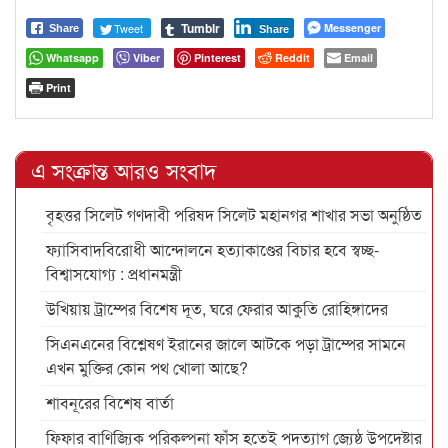
Tumblr
Tweet
Messenger
Share
Share
Whatsapp
Viber
Pinterest
Reddit
Email
Print
এ সংক্রান্ত আরও সংবাদ
বৃহত্তর সিলেট গণদাবী পরিষদ সিলেট মহানগর শাখার সভা অনুষ্ঠিত
ফ্যাসিবাদবিরোধী আন্দোলনে হত্যাকাণ্ডের বিচার হবে স্বচ্ছ-
বিশ্বাসযোগ্য : প্রধানমন্ত্রী
উখিয়ায় ট্রাম্পের বিশেষ দূত, ঘরে ফেরার আকুতি রোহিঙ্গাদের
সিএনএনের বিশ্লেষণ ইরানের জালে আটকে পড়া ট্রাম্পের সামনে
এখন মুক্তির কোন পথ খোলা আছে?
শাবনূরের বিশেষ বার্তা
ফিফার বাণিজ্যিক পরিকল্পনা ফাঁস হতেই পদত্যাগ জ্যেষ্ঠ উপদেষ্টার