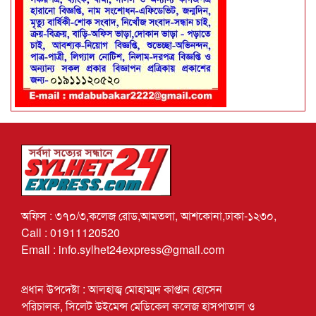
অফিস : ৩৭০/৩,কলেজ রোড,আমতলা, আশকোনা,ঢাকা-১২৩০,
Call : 01911120520
Email : info.sylhet24express@gmail.com
প্রধান উপদেষ্টা : আলহাজ্ব মোহাম্মদ কাপ্তান হোসেন
পরিচালক, সিলেট উইমেন্স মেডিকেল কলেজ হাসপাতাল ও