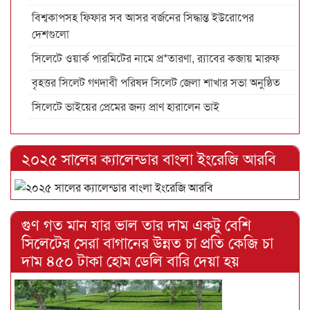
বিশ্বকাপসহ ফিফার সব আসর বর্জনের সিদ্ধান্ত ইউরোপের
দেশগুলো
সিলেটে ওয়ার্ক পারমিটের নামে প্র*তারণা, র‌্যাবের কব্জায় মারুফ
বৃহত্তর সিলেট গণদাবী পরিষদ সিলেট জেলা শাখার সভা অনুষ্ঠিত
সিলেটে ভাইয়ের প্রেমের জন্য প্রাণ হারালেন ভাই
২০২৫ সালের ক্যালেন্ডার বাংলা ইংরেজি আরবি
গুণ গত মান যার ভাল তার দাম একটু বেশি
সিলেটের সেরা বাগানের উন্নত চা প্রতি কেজি চা
দাম ৪৫০ টাকা হোম ডেলি বারি দেয়া হয়