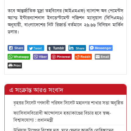
তবে আন্তর্জাতিক মুদ্রা তহবিলের (আইএমএফ) ব্যালান্স অব পেমেন্টস
অ্যান্ড ইন্টারন্যাশনাল ইনভেস্টমেন্ট পজিশন ম্যানুয়াল (বিপিএম৬)
অনুযায়ী, বাংলাদেশের নিট রিজার্ভ বর্তমানে ২৬.৬৬ বিলিয়ন মার্কিন
ডলার।
Tumblr
Tweet
Messenger
Share
Share
Whatsapp
Viber
Pinterest
Reddit
Email
Print
এ সংক্রান্ত আরও সংবাদ
বৃহত্তর সিলেট গণদাবী পরিষদ সিলেট মহানগর শাখার সভা অনুষ্ঠিত
ফ্যাসিবাদবিরোধী আন্দোলনে হত্যাকাণ্ডের বিচার হবে স্বচ্ছ-
বিশ্বাসযোগ্য : প্রধানমন্ত্রী
উখিয়ায় ট্রাম্পের বিশেষ দূত, ঘরে ফেরার আকুতি রোহিঙ্গাদের