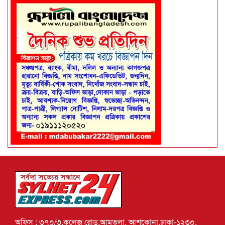
অফিস : ৩৭০/৩,কলেজ রোড,আমতলা, আশকোনা,ঢাকা-১২৩০,