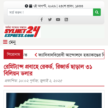
৭ই আগস্ট, ২০২৬ | ২৩শে শ্রাবণ, ১৪৩৩
মেনু
র সভা অনুষ্ঠিত
শিরোনাম
ফ্যাসিবাদবিরোধী আন্দোলনে হত্যাকাণ্ডের বিচার হবে স
রেমিট্যান্স প্রবাহে রেকর্ড, রিজার্ভ ছাড়াল ৩১
বিলিয়ন ডলার
প্রকাশিত: ১০:০২ পূর্বাহ্ণ, জুলাই ২, ২০২৫