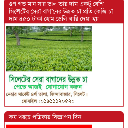
গুণ গত মান যার ভাল তার দাম একটু বেশি
সিলেটের সেরা বাগানের উন্নত চা প্রতি কেজি চা
দাম ৪৫০ টাকা হোম ডেলি বারি দেয়া হয়
কম খরচে পত্রিকায় বিজ্ঞাপন দিন