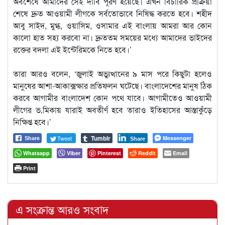
অবশেষে আমাদের সেই দাবি পূরণ হয়েছে। এখন বিচারিক প্রক্রিয়া
শেষে দ্রুত আওয়ামী লীগকে সর্বতোভাবে নিষিদ্ধ করতে হবে। শহীদ
আবু সাইদ, মুগ্ধ, ওয়াসিম, ওসামার এই বাংলায় আমরা আর কোন
কালো হাত সহ্য করবো না। দ্রুততম সময়ের মধ্যে আমাদের ভাইদের
রক্তের বদলা এই ইন্টেরিমকে নিতে হবে।’
তারা আরও বলেন, ‘জুলাই অভ্যুত্থানের ৯ মাস পরে কিছুটা হলেও
মানুষের আশা-আকাক্সক্ষার প্রতিফলন ঘটেছে। বাংলাদেশের মানুষ ঠিক
করবে আগামীর বাংলাদেশ কোন পথে যাবে। আগামীতেও আওয়ামী
লীগের ভ‚মিকায় যারাই অবতীর্ণ হবে তারাও ইতিহাসের আস্তাকুঁড়ে
নিক্ষিপ্ত হবে।’
Tumblr
Tweet
Messenger
Share
Share
Whatsapp
Viber
Pinterest
Reddit
Email
Print
এ সংক্রান্ত আরও সংবাদ