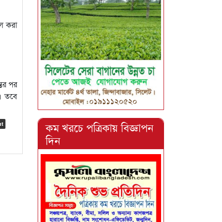
িল করা
তের পর
ি। তবে
কম খরচে পত্রিকায় বিজ্ঞাপন
nt
দিন