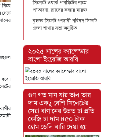
সিলেটে ওয়ার্ক পারমিটের নামে
শ নিয়ে
প্র*তারণা, র‌্যাবের কব্জায় মারুফ
র গেটে
লালের
বৃহত্তর সিলেট গণদাবী পরিষদ সিলেট
জেলা শাখার সভা অনুষ্ঠিত
২০২৫ সালের ক্যালেন্ডার
জহুরুল
বাংলা ইংরেজি আরবি
ন ধরে।
িলেটের
গুণ গত মান যার ভাল তার
দাম একটু বেশি সিলেটের
াবাসীর
সেরা বাগানের উন্নত চা প্রতি
ওসমানী
কেজি চা দাম ৪৫০ টাকা
হোম ডেলি বারি দেয়া হয়