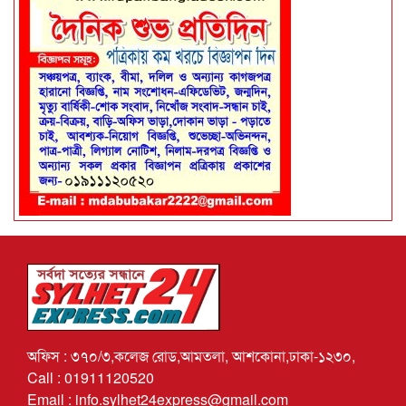
অফিস : ৩৭০/৩,কলেজ রোড,আমতলা, আশকোনা,ঢাকা-১২৩০,
Call : 01911120520
Email : info.sylhet24express@gmail.com