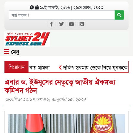
১০ই আগস্ট, ২০২৬ | ২৬শে শ্রাবণ, ১৪৩৩
মেনু
 সংঘর্ষের ঘটনায় মামলা
শিরোনাম
দক্ষিণ সুরমায় ডেকে নিয়ে যুবককে পিটি
এবার ড. ইউনূসের নেতৃত্বে জাতীয় ঐকমত্য
কমিশন গঠন
প্রকাশিত: ১০:১৭ অপরাহ্ণ, জানুয়ারি ১৫, ২০২৫