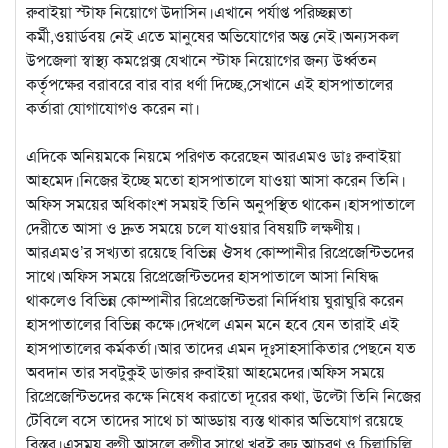
রুবাইয়া স্টাফ নিয়োগে উদাসিন।এখানে পর্যাপ্ত পরিচ্ছন্নতা
কর্মী,ওয়ার্ডবয় নেই এতে মানুষের অভিযোগের অন্ত নেই।অন্যসকল
উপজেলা স্বাস্থ্য কমপ্লেক্স যেখানে স্টাফ নিয়োগের জন্য উর্ধ্বতন
কর্তৃপক্ষের বরাবরে বার বার ধর্ণা দিচ্ছে,সেখানে এই হাসপাতালের
কর্তারা যোগাযোগও করেন না।
এদিকে অনিয়মকে নিয়মে পরিণত করেছেন আরএমও ডাঃ রুবাইয়া
আহমেদ।নিজের ইচ্ছে মতো হাসপাতালে যাওয়া আসা করেন তিনি।
অফিস সময়ের অধিকাংশ সময়ই তিনি অনুপস্থিত থাকেন।হাসপাতালে
দেরীতে আসা ও দ্রুত সময়ে চলে যাওয়ার বিষয়টি লক্ষণীয়।
আরএমও’র সখ্যতা রয়েছে বিভিন্ন ঔসধ কোম্পানীর রিপ্রেজেন্টিভদের
সাথে।অফিস সময়ে রিপ্রেজেন্টিভদের হাসপাতালে আসা নিষিদ্ধ
থাকলেও বিভিন্ন কোম্পানীর রিপ্রেজেন্টিভরা নির্দিধায় ঘুরাঘুরি করেন
হাসপাতালের বিভিন্ন কক্ষে।দেখলে এমন মনে হবে যেন তারাই এই
হাসপাতালের কর্মকর্তা।আর তাদের এমন দূঃসাহসাকিতার পেছনে যত
অবদান তার সবটুকুই ডাক্তার রুবাইয়া আহমেদের।অফিস সময়ে
রিপ্রেজেন্টিভদের কক্ষে নিষেধ করাতো দূরের কথা, উল্টো তিনি নিজের
টেবিলে বসে তাদের সাথে চা আড্ডায় ব্যস্ত থাকার অভিযোগ রয়েছে
বিস্তর।এসময় রুগী আসলে রুগীর সাথে খুবই রুঢ় আচরণ ও চিল্লাচিল্লি