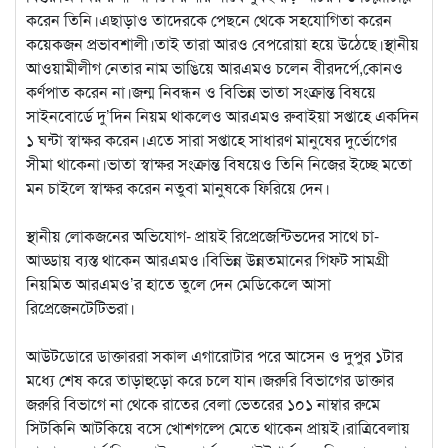
করেন তিনি।এছাড়াও তাদেরকে পেছনে থেকে সহযোগিতা করেন
কয়েকজন প্রভাবশালী।তাই তারা আরও বেপরোয়া হয়ে উঠেছে।স্থানীয়
আওয়ামীলীগ নেতার নাম ভাঙিয়ে আরএমও চলেন বীরদর্পে,কোনও
কর্ণপাত করেন না।জন্ম নিবন্ধন ও বিভিন্ন ভাতা সংক্রান্ত বিষয়ে
সাইনবোর্ডে দু’দিন নিয়ম থাকলেও আরএমও রুবাইয়া সপ্তাহে একদিন
১ ঘন্টা স্বাক্ষর করেন।এতে সারা সপ্তাহে সাধারণ মানুষের দুর্ভোগের
সীমা থাকেনা।ভাতা স্বাক্ষর সংক্রান্ত বিষয়েও তিনি নিজের ইচ্ছে মতো
মন চাইলে স্বাক্ষর করেন নতুবা মানুষকে ফিরিয়ে দেন।
স্থানীয় লোকজনের অভিযোগ- প্রায়ই রিপ্রেজেন্টিভদের সাথে চা-
আড্ডায় ব্যস্ত থাকেন আরএমও।বিভিন্ন উন্নতমানের গিফট সামগ্রী
নিয়মিত আরএমও’র হাতে তুলে দেন মেডিকেলে আসা
রিপ্রেজেনটেটিভরা।
আউটডোরে ডাক্তাররা সকাল এগারোটার পরে আসেন ও দুপুর ১টার
মধ্যে শেষ করে তাড়াহুড়ো করে চলে যান।জরুরি বিভাগের ডাক্তার
জরুরি বিভাগে না থেকে রাতের বেলা ভেতরের ১০১ নাম্বার রুমে
সিটকিনি আটকিয়ে বসে খোশগল্পে মেতে থাকেন প্রায়ই।রাত্রিবেলায়