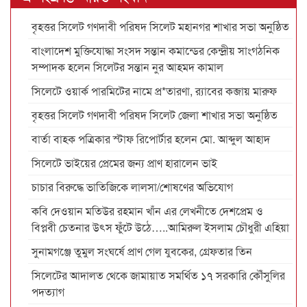
বৃহত্তর সিলেট গণদাবী পরিষদ সিলেট মহানগর শাখার সভা অনুষ্ঠিত
বাংলাদেশ মুক্তিযোদ্ধা সংসদ সন্তান কমান্ডের কেন্দ্রীয় সাংগঠনিক
সম্পাদক হলেন সিলেটর সন্তান নুর আহমদ কামাল
সিলেটে ওয়ার্ক পারমিটের নামে প্র*তারণা, র‌্যাবের কব্জায় মারুফ
বৃহত্তর সিলেট গণদাবী পরিষদ সিলেট জেলা শাখার সভা অনুষ্ঠিত
বার্তা বাহক পত্রিকার স্টাফ রিপোর্টার হলেন মো. আব্দুল আহাদ
সিলেটে ভাইয়ের প্রেমের জন্য প্রাণ হারালেন ভাই
চাচার বিরুদ্ধে ভাতিজিকে লালসা/শোষণের অভিযোগ
কবি দেওয়ান মতিউর রহমান খাঁন এর লেখনীতে দেশপ্রেম ও
বিপ্লবী চেতনার উৎস ফুঁটে উঠে…..আমিরুল ইসলাম চৌধুরী এহিয়া
সুনামগঞ্জে তুমুল সংঘর্ষে প্রাণ গেল যুবকের, গ্রেফতার তিন
সিলেটের আদালত থেকে জামায়াত সমর্থিত ১৭ সরকারি কৌঁসুলির
পদত্যাগ