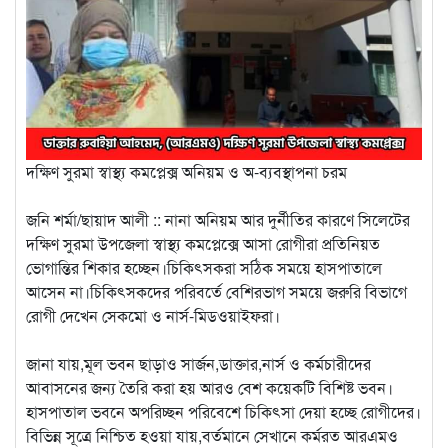
দক্ষিণ সুরমা স্বাস্থ্য কমপ্লেক্স অনিয়ম ও অ-ব্যবস্থাপনা চরম
জনি শর্মা/ছায়াদ আলী :: নানা অনিয়ম আর দুর্নীতির কারণে সিলেটের
দক্ষিণ সুরমা উপজেলা স্বাস্থ্য কমপ্লেক্সে আসা রোগীরা প্রতিনিয়ত
ভোগান্তির শিকার হচ্ছেন।চিকিৎসকরা সঠিক সময়ে হাসপাতালে
আসেন না।চিকিৎসকদের পরিবর্তে বেশিরভাগ সময়ে জরুরি বিভাগে
রোগী দেখেন সেকমো ও নার্স-মিডওয়াইফরা।
জানা যায়,মূল ভবন ছাড়াও সার্জন,ডাক্তার,নার্স ও কর্মচারীদের
আবাসনের জন্য তৈরি করা হয় আরও বেশ কয়েকটি বিশিষ্ট ভবন।
হাসপাতাল ভবনে অপরিচ্ছন পরিবেশে চিকিৎসা দেয়া হচ্ছে রোগীদের।
বিভিন্ন সূত্রে নিশ্চিত হওয়া যায়,বর্তমানে সেখানে কর্মরত আরএমও