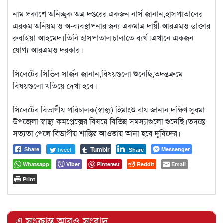
নাম প্রকাশে অনিচ্ছুক অত্র দপ্তরের একজন নার্স জানান,হাসপাতালের
এরকম অনিয়ম ও অ-ব্যবস্থাপনার জন্য একমাত্র দায়ী আরএমও ডাক্তার
রুবাইয়া আহমেদ।তিনি হাসপাতাল চালাতে ব্যর্থ।এখানে একজন
যোগ্য আরএমও দরকার।
সিলেটের সিভিল সার্জন জানান,বিষয়গুলো শুনেছি,তদন্তক্রমে
বিষয়গুলো খতিয়ে দেখা হবে।
সিলেটের বিভাগীয় পরিচালক(স্বাস্থ্য) হিমাংশু রায় জানান,দক্ষিণ সুরমা
উপজেলা স্বাস্থ্য কমপ্লেক্সের বিষয়ে বিভিন্ন সমস্যাগুলো শুনেছি।তদন্তে
সত্যতা পেলে বিভাগীয় শাস্তির আওতায় আনা হবে দূষিদের।
Tumblr
Tweet
Messenger
Share
Share
Whatsapp
Viber
Pinterest
Reddit
Email
Print
এ সংক্রান্ত আরও সংবাদ