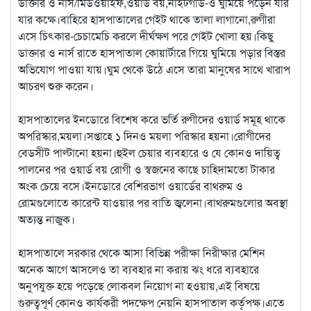
ডাক্তার ও নার্স/মিডওয়াইফ,ওয়ার্ড বয়,নাইটগার্ড-ও ঘুমিয়ে পড়েন যার
যার কক্ষে।বাহিরে হাসপাতালের গেইট থাকে তালা লাগানো,রুগীরা
এসে চিৎকার-চেচামেচি করলে দীর্ঘক্ষণ পরে গেইট খোলা হয়।কিছু
ডাক্তার ও নার্স রাতে হাসপাতাল কোয়ার্টারে গিয়ে ঘুমিয়ে পড়ার বিস্তর
অভিযোগ পাওয়া যায়।ঘুম থেকে উঠে এসে তারা মানুষের সাথে খারাপ
আচরণ শুরু করেন।
হাসপাতালের ইনডোরে বিশেষ করে ভর্তি রুগীদের ওয়ার্ড সমূহ থাকে
অপরিস্কার,ময়লা।সপ্তাহে ১ দিনও ময়লা পরিস্কার হয়না।রোগীদের
বেডসীট পাল্টানো হয়না।হুইল চেয়ার ব্যবহারে ও যে কোনও দায়িত্ব
পালনের পর ওয়ার্ড বয় রোগী ও স্বজনের কাছে চাহিদামতো টাকার
অংক চেয়ে বসে।ইনডোরে বেশিরভাগ ওয়ার্ডের বাথরুম ও
রোমগুলোতে কারেন্ট যাওয়ার পর বাতি জ্বলেনা।বাথরুমগুলোর অবস্থা
অত্যন্ত নাজুক।
হাসপাতালে সরকার থেকে আসা বিভিন্ন পরীক্ষা নিরীক্ষার মেশিন
অনেক আগে আসলেও তা ব্যবহার না করায় ঝং ধরে ব্যবহারে
অনুপযুক্ত হয়ে পড়েছে লোকবল নিয়োগ না হওয়ায়,এই বিষয়ে
গুরুত্বপূর্ণ কোনও কার্যকরী পদক্ষেপ নেয়নি হাসপাতাল কর্তৃপক্ষ।এতে