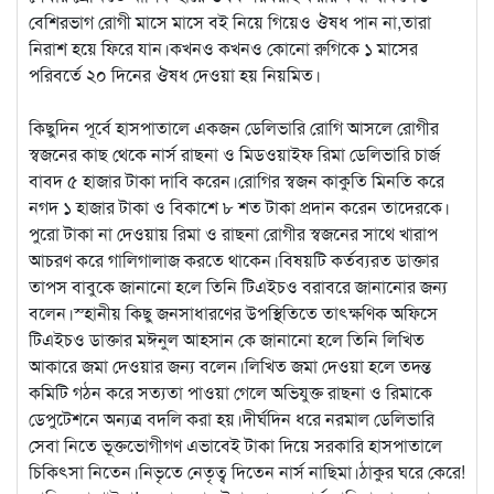
বেশিরভাগ রোগী মাসে মাসে বই নিয়ে গিয়েও ঔষধ পান না,তারা
নিরাশ হয়ে ফিরে যান।কখনও কখনও কোনো রুগিকে ১ মাসের
পরিবর্তে ২০ দিনের ঔষধ দেওয়া হয় নিয়মিত।
কিছুদিন পূর্বে হাসপাতালে একজন ডেলিভারি রোগি আসলে রোগীর
স্বজনের কাছ থেকে নার্স রাছনা ও মিডওয়াইফ রিমা ডেলিভারি চার্জ
বাবদ ৫ হাজার টাকা দাবি করেন।রোগির স্বজন কাকুতি মিনতি করে
নগদ ১ হাজার টাকা ও বিকাশে ৮ শত টাকা প্রদান করেন তাদেরকে।
পুরো টাকা না দেওয়ায় রিমা ও রাছনা রোগীর স্বজনের সাথে খারাপ
আচরণ করে গালিগালাজ করতে থাকেন।বিষয়টি কর্তব্যরত ডাক্তার
তাপস বাবুকে জানানো হলে তিনি টিএইচও বরাবরে জানানোর জন্য
বলেন।স্হানীয় কিছু জনসাধারণের উপস্থিতিতে তাৎক্ষণিক অফিসে
টিএইচও ডাক্তার মঈনুল আহসান কে জানানো হলে তিনি লিখিত
আকারে জমা দেওয়ার জন্য বলেন।লিখিত জমা দেওয়া হলে তদন্ত
কমিটি গঠন করে সত্যতা পাওয়া গেলে অভিযুক্ত রাছনা ও রিমাকে
ডেপুটেশনে অন্যত্র বদলি করা হয়।দীর্ঘদিন ধরে নরমাল ডেলিভারি
সেবা নিতে ভূক্তভোগীগণ এভাবেই টাকা দিয়ে সরকারি হাসপাতালে
চিকিৎসা নিতেন।নিভৃতে নেতৃত্ব দিতেন নার্স নাছিমা।ঠাকুর ঘরে কেরে!