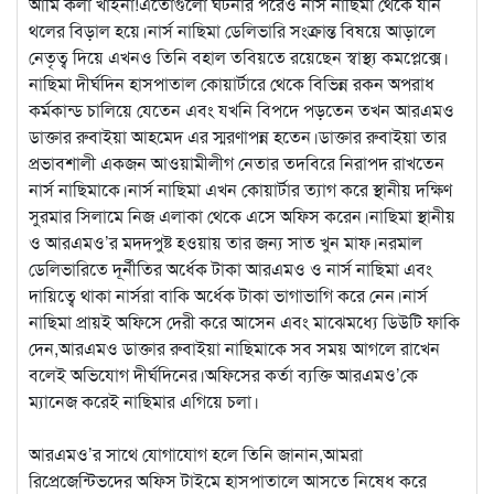
আমি কলা খাইনা!এতোগুলো ঘটনার পরেও নার্স নাছিমা থেকে যান
থলের বিড়াল হয়ে।নার্স নাছিমা ডেলিভারি সংক্রান্ত বিষয়ে আড়ালে
নেতৃত্ব দিয়ে এখনও তিনি বহাল তবিয়তে রয়েছেন স্বাস্থ্য কমপ্লেক্সে।
নাছিমা দীর্ঘদিন হাসপাতাল কোয়ার্টারে থেকে বিভিন্ন রকন অপরাধ
কর্মকান্ড চালিয়ে যেতেন এবং যখনি বিপদে পড়তেন তখন আরএমও
ডাক্তার রুবাইয়া আহমেদ এর স্মরণাপন্ন হতেন।ডাক্তার রুবাইয়া তার
প্রভাবশালী একজন আওয়ামীলীগ নেতার তদবিরে নিরাপদ রাখতেন
নার্স নাছিমাকে।নার্স নাছিমা এখন কোয়ার্টার ত্যাগ করে স্থানীয় দক্ষিণ
সুরমার সিলামে নিজ এলাকা থেকে এসে অফিস করেন।নাছিমা স্থানীয়
ও আরএমও’র মদদপুষ্ট হওয়ায় তার জন্য সাত খুন মাফ।নরমাল
ডেলিভারিতে দূর্নীতির অর্ধেক টাকা আরএমও ও নার্স নাছিমা এবং
দায়িত্বে থাকা নার্সরা বাকি অর্ধেক টাকা ভাগাভাগি করে নেন।নার্স
নাছিমা প্রায়ই অফিসে দেরী করে আসেন এবং মাঝেমধ্যে ডিউটি ফাকি
দেন,আরএমও ডাক্তার রুবাইয়া নাছিমাকে সব সময় আগলে রাখেন
বলেই অভিযোগ দীর্ঘদিনের।অফিসের কর্তা ব্যক্তি আরএমও’কে
ম্যানেজ করেই নাছিমার এগিয়ে চলা।
আরএমও’র সাথে যোগাযোগ হলে তিনি জানান,আমরা
রিপ্রেজেন্টিভদের অফিস টাইমে হাসপাতালে আসতে নিষেধ করে