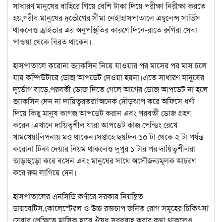
সাধারণ মানুষের বাহিরে গিয়ে বেশি টাকা দিয়ে পরীক্ষা নিরীক্ষা করতে
হয়,গরীব মানুষের দূর্ভোগের সীমা নেই!হাসপাতালে এম্বুলেন্স সার্ভিস
থাকলেও ড্রাইভার এর অনুপস্থিতির কারণে দিনে-রাতে রুগিরা সেবা
পাওয়া থেকে বিরত থাকেন।
হাসপাতালে করোনা ভ্যাকসিন নিয়ে যাওয়ার পর মাসের পর মাস চলে
যায় কম্পিউটারে ডোজ আপডেট দেওয়া হয়না।এতে সাধারণ মানুষের
দূর্ভোগ বাড়ে,পরবর্তী ডোজ দিতে গেলে আগের ডোজ আপডেট না হলে
ভ্যাকসিন দেন না দায়িত্বরতরা!অনেক দৌড়ঝাপ করে অফিসে ধর্ণা
দিয়ে কিছু মানুষ কাগজ আপডেট করান এবং পরবর্তী ডোজ গ্রহণ
করেন।এখানে দায়িত্বশীল যারা আপডেট কাজ পেন্ডিং রেখে
খামখেয়ালিপনায় মত্ত থাকেন।সপ্তাহে ছয়দিন ১০ টা থেকে ২ টা পর্যন্ত
করোনা টিকা দেয়ার নিয়ম থাকলেও দুপুর ১ টার পর দায়িত্বশীলরা
তাড়াহুড়ো করে বসেন এবং মানুষের সাথে অসৌজন্যমূলক আচরণ
করে রুম লাগিয়ে দেন।
হাসপাতালের এনসিডি কর্ণারে সরকার নিয়ন্ত্রিত
ডায়বেটিস,কোলেস্টেরল ও উচ্চ রক্তচাপ জনিত রোগ সমূহের চিকিৎসা
সেবার প্রেক্ষিতে মাসিক হারে ঔষধ সরবরাহ করার কথা থাকলেও