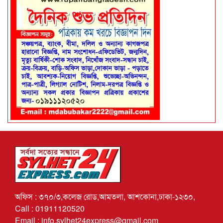
অফিস : ৩৭০/৩,কলেজ রোড,আমতলা, আশকোনা,ঢাকা-১২৩০,
Call : 01911120520
Email : info.sylhet24express@gmail.com