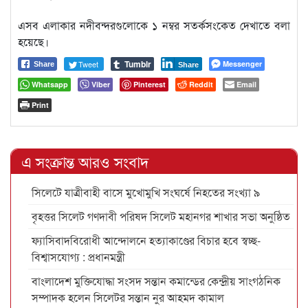
এসব এলাকার নদীবন্দরগুলোকে ১ নম্বর সতর্কসংকেত দেখাতে বলা
হয়েছে।
Tumblr
Tweet
Messenger
Share
Share
Whatsapp
Viber
Pinterest
Reddit
Email
Print
এ সংক্রান্ত আরও সংবাদ
সিলেটে যাত্রীবাহী বাসে মুখোমুখি সংঘর্ষে নিহতের সংখ্যা ৯
বৃহত্তর সিলেট গণদাবী পরিষদ সিলেট মহানগর শাখার সভা অনুষ্ঠিত
ফ্যাসিবাদবিরোধী আন্দোলনে হত্যাকাণ্ডের বিচার হবে স্বচ্ছ-
বিশ্বাসযোগ্য : প্রধানমন্ত্রী
বাংলাদেশ মুক্তিযোদ্ধা সংসদ সন্তান কমান্ডের কেন্দ্রীয় সাংগঠনিক
সম্পাদক হলেন সিলেটর সন্তান নুর আহমদ কামাল