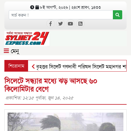
৮ই আগস্ট, ২০২৬ | ২৪শে শ্রাবণ, ১৪৩৩
মেনু
শিরোনাম
বৃহত্তর সিলেট গণদাবী পরিষদ সিলেট মহানগর শাখার স
সিলেটে সন্ধ্যার মধ্যে ঝড় আসছে ৬০
কিলোমিটার বেগে
প্রকাশিত: ১২:১৫ পূর্বাহ্ণ, জুন ১৪, ২০২৫