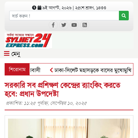
৯ই আগস্ট, ২০২৬ | ২৫শে শ্রাবণ, ১৪৩৩
মেনু
ে উঠেছে এলাকাবাসী
শিরোনাম
ঢাকা-সিলেট মহাসড়কে বাসের মুখোমুখি সংঘর্ষ
সরকারি সব প্রশিক্ষণ কেন্দ্রের র‌্যাংকিং করতে
হবে: প্রধান উপদেষ্টা
প্রকাশিত: ১১:২৫ পূর্বাহ্ণ, সেপ্টেম্বর ১০, ২০২৫