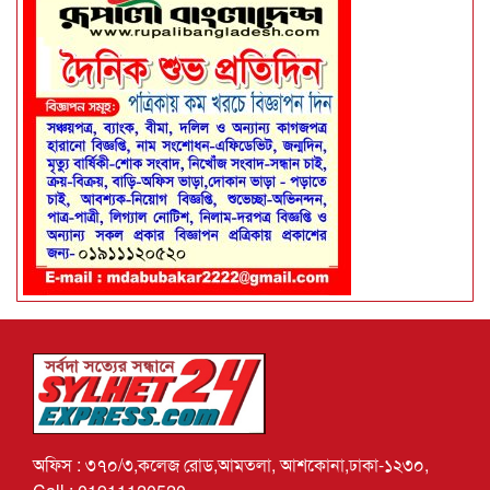
অফিস : ৩৭০/৩,কলেজ রোড,আমতলা, আশকোনা,ঢাকা-১২৩০,