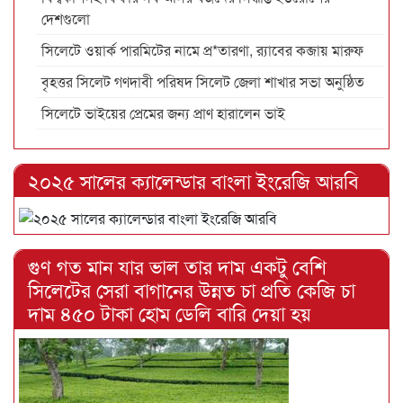
দেশগুলো
সিলেটে ওয়ার্ক পারমিটের নামে প্র*তারণা, র‌্যাবের কব্জায় মারুফ
বৃহত্তর সিলেট গণদাবী পরিষদ সিলেট জেলা শাখার সভা অনুষ্ঠিত
সিলেটে ভাইয়ের প্রেমের জন্য প্রাণ হারালেন ভাই
২০২৫ সালের ক্যালেন্ডার বাংলা ইংরেজি আরবি
গুণ গত মান যার ভাল তার দাম একটু বেশি
সিলেটের সেরা বাগানের উন্নত চা প্রতি কেজি চা
দাম ৪৫০ টাকা হোম ডেলি বারি দেয়া হয়