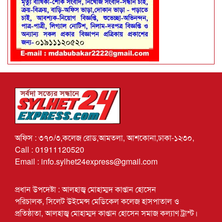
অফিস : ৩৭০/৩,কলেজ রোড,আমতলা, আশকোনা,ঢাকা-১২৩০,
Call : 01911120520
Email : info.sylhet24express@gmail.com
প্রধান উপদেষ্টা : আলহাজ্ব মোহাম্মদ কাপ্তান হোসেন
পরিচালক, সিলেট উইমেন্স মেডিকেল কলেজ হাসপাতাল ও
প্রতিষ্ঠাতা, আলহাজ্ব মোহাম্মদ কাপ্তান হোসেন সমাজ কল্যাণ ট্রাস্ট।