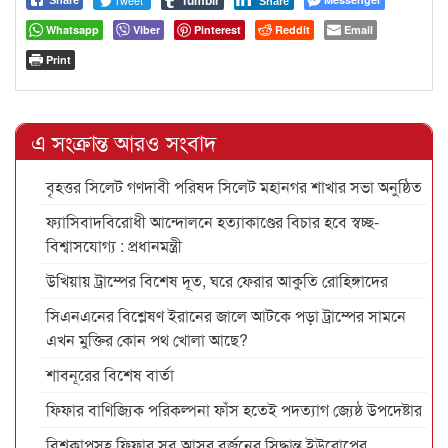
Share
Whatsapp
Viber
Pinterest
Reddit
Email
Print
এ সংক্রান্ত আরও সংবাদ
বৃহত্তর সিলেট গণদাবী পরিষদ সিলেট মহানগর শাখার সভা অনুষ্ঠিত
ফ্যাসিবাদবিরোধী আন্দোলনে হত্যাকাণ্ডের বিচার হবে স্বচ্ছ-
বিশ্বাসযোগ্য : প্রধানমন্ত্রী
উখিয়ায় ট্রাম্পের বিশেষ দূত, ঘরে ফেরার আকুতি রোহিঙ্গাদের
সিএনএনের বিশ্লেষণ ইরানের জালে আটকে পড়া ট্রাম্পের সামনে
এখন মুক্তির কোন পথ খোলা আছে?
শাবনূরের বিশেষ বার্তা
ফিফার বাণিজ্যিক পরিকল্পনা ফাঁস হতেই পদত্যাগ জ্যেষ্ঠ উপদেষ্টার
বিশ্বকাপসহ ফিফার সব আসর বর্জনের সিদ্ধান্ত ইউরোপের