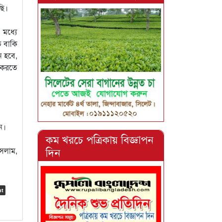
ছি।
 মধ্যে
ে বাকি
ন হবে,
র করতে
েন।
কম খরচে পত্রিকায় বিজ্ঞাপন
দিন
সলাম,
nt