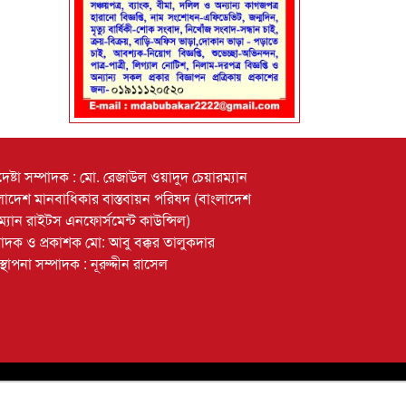
েষ্টা সম্পাদক : মো. রেজাউল ওয়াদুদ চেয়ারম্যান
লাদেশ মানবাধিকার বাস্তবায়ন পরিষদ (বাংলাদেশ
ম্যান রাইটস এনফোর্সমেন্ট কাউন্সিল)
পাদক ও প্রকাশক মো: আবু বক্কর তালুকদার
স্থাপনা সম্পাদক : নূরুদ্দীন রাসেল