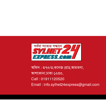
অফিস : ৩৭০/৩,কলেজ রোড,আমতলা,
আশকোনা,ঢাকা-১২৩০,
Call : 01911120520
Email : info.sylhet24express@gmail.com