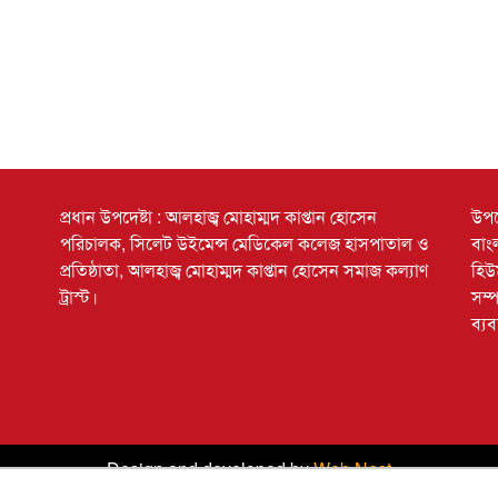
প্রধান উপদেষ্টা : আলহাজ্ব মোহাম্মদ কাপ্তান হোসেন
উপদ
পরিচালক, সিলেট উইমেন্স মেডিকেল কলেজ হাসপাতাল ও
বাং
প্রতিষ্ঠাতা, আলহাজ্ব মোহাম্মদ কাপ্তান হোসেন সমাজ কল্যাণ
হিউ
ট্রাস্ট।
সম্
ব্যব
Design and developed by
Web Nest