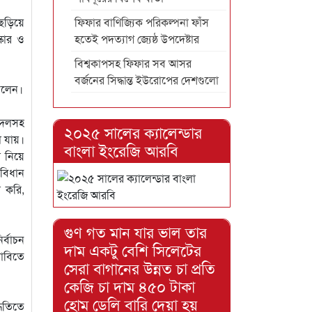
ড়িয়ে
ফিফার বাণিজ্যিক পরিকল্পনা ফাঁস
্কার ও
হতেই পদত্যাগ জ্যেষ্ঠ উপদেষ্টার
বিশ্বকাপসহ ফিফার সব আসর
বর্জনের সিদ্ধান্ত ইউরোপের দেশগুলো
বলেন।
ক দলসহ
২০২৫ সালের ক্যালেন্ডার
া যায়।
বাংলা ইংরেজি আরবি
ল নিয়ে
 বিধান
া করি,
গুণ গত মান যার ভাল তার
র্বাচন
দাম একটু বেশি সিলেটের
দাবিতে
সেরা বাগানের উন্নত চা প্রতি
কেজি চা দাম ৪৫০ টাকা
হোম ডেলি বারি দেয়া হয়
্ধতিতে