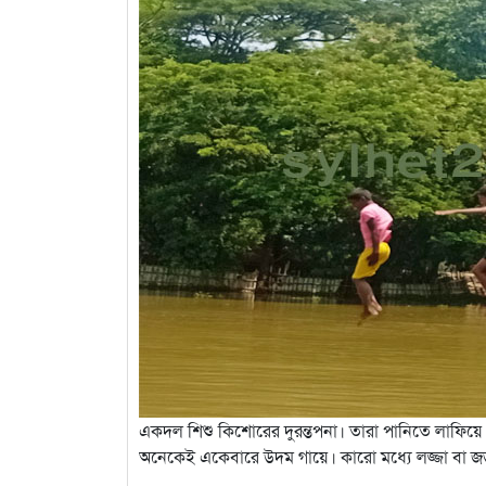
একদল শিশু কিশোরের দুরন্তপনা। তারা পানিতে লাফি
অনেকেই একেবারে উদম গায়ে। কারো মধ্যে লজ্জা বা জড়ত