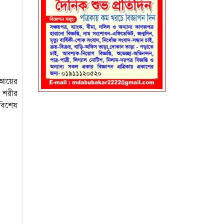
ন আয়ের
। শরীর
 বিশেষ