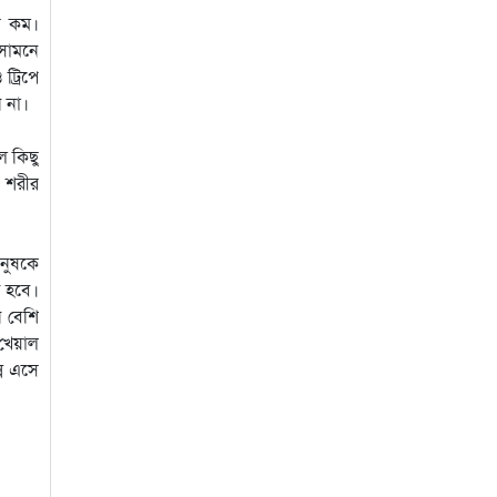
রে কম।
সামনে
ট্রিপে
 না।
ে কিছু
। শরীর
ানুষকে
ে হবে।
 বেশি
 খেয়াল
সে এসে