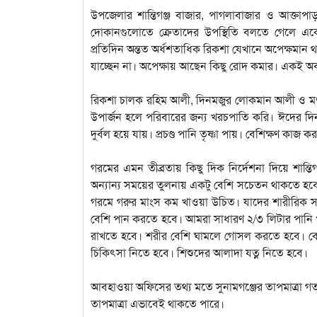
উপজেলার শান্তিগঞ্জ বাজার, পাগলাবাজার ও আক্তাপা
দোকানগুলোতে ক্রেতাদের উপস্থিতি বলতে গেলে এক
প্রতিদিন অন্তত অর্ধশতাধিক রিকশা যেখানে অপেক্ষমান থা
যাচ্ছেন না। অপেক্ষায় আছেন কিছু রোদ কমার। একই অ
রিকশা চালক রহিম আলী, দিনমজুর লোকমান আলী ও মৎস
উপার্জন হলে পরিবারের জন্য খরচপাতি করি। ঈদের দিন
দুর্বল হয়ে যায়। প্রচণ্ড পানি তৃষ্ণা পায়। বেশিক্ষণ কাজ 
গরমের এমন তীব্রতায় কিছু দিক নির্দেশনা দিয়ে শান্তিগঞ
অন্যান্য সময়ের তুলনায় একটু বেশি সচেতন থাকতে হবে
গরমে গরুর মাংস কম খাওয়া উচিত। যাদের শারীরিক স
বেশি পান করতে হবে। আমরা সাধারণ ২/৩ লিটার পানি পা
রাখতে হবে। শরীর বেশি ঘামলে গোসল করতে হবে। বেশি সম
চিকিৎসা নিতে হবে। শিশুদের আলাদা যত্ন নিতে হবে।
আবহাওয়া অফিসের তথ্য মতে সুনামগঞ্জের তাপমাত্রা গতকা
তাপমাত্রা এভাবেই থাকতে পারে।