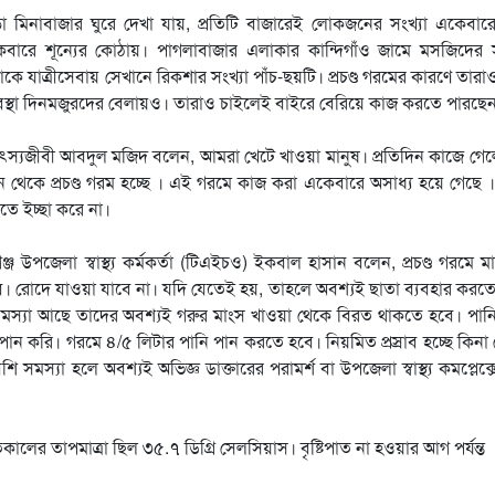
ড়া মিনাবাজার ঘুরে দেখা যায়, প্রতিটি বাজারেই লোকজনের সংখ্যা একেবা
েবারে শূন্যের কোঠায়। পাগলাবাজার এলাকার কান্দিগাঁও জামে মসজিদের 
কে যাত্রীসেবায় সেখানে রিকশার সংখ্যা পাঁচ-ছয়টি। প্রচণ্ড গরমের কারণে তারাও 
বস্থা দিনমজুরদের বেলায়ও। তারাও চাইলেই বাইরে বেরিয়ে কাজ করতে পারছেন
্যজীবী আবদুল মজিদ বলেন, আমরা খেটে খাওয়া মানুষ। প্রতিদিন কাজে গেল
 থেকে প্রচণ্ড গরম হচ্ছে । এই গরমে কাজ করা একেবারে অসাধ্য হয়ে গেছে 
করতে ইচ্ছা করে না।
্জ উপজেলা স্বাস্থ্য কর্মকর্তা (টিএইচও) ইকবাল হাসান বলেন, প্রচণ্ড গরমে ম
। রোদে যাওয়া যাবে না। যদি যেতেই হয়, তাহলে অবশ্যই ছাতা ব্যবহার করত
মস্যা আছে তাদের অবশ্যই গরুর মাংস খাওয়া থেকে বিরত থাকতে হবে। পানি
ন করি। গরমে ৪/৫ লিটার পানি পান করতে হবে। নিয়মিত প্রস্রাব হচ্ছে কিনা
স্যা হলে অবশ্যই অভিজ্ঞ ডাক্তারের পরামর্শ বা উপজেলা স্বাস্থ্য কমপ্লেক্
লের তাপমাত্রা ছিল ৩৫.৭ ডিগ্রি সেলসিয়াস। বৃষ্টিপাত না হওয়ার আগ পর্যন্ত