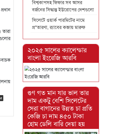
বিশ্বকাপসহ ফিফার সব আসর
প্রধান
বর্জনের সিদ্ধান্ত ইউরোপের দেশগুলো
সিলেটে ওয়ার্ক পারমিটের নামে
প্র*তারণা, র‌্যাবের কব্জায় মারুফ
। তারা
এগুলোর
২০২৫ সালের ক্যালেন্ডার
বাংলা ইংরেজি আরবি
তিবাচক
ালনায়
গুণ গত মান যার ভাল তার
দাম একটু বেশি সিলেটের
nt
সেরা বাগানের উন্নত চা প্রতি
কেজি চা দাম ৪৫০ টাকা
হোম ডেলি বারি দেয়া হয়