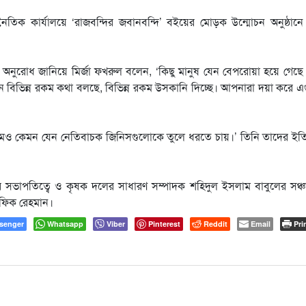
িক কার্যালয়ে ‘রাজবন্দির জবানবন্দি’ বইয়ের মোড়ক উন্মোচন অনুষ্ঠানে 
ার অনুরোধ জানিয়ে মির্জা ফখরুল বলেন, ‘কিছু মানুষ যেন বেপরোয়া হয়ে গেছে
িভিন্ন রকম কথা বলছে, বিভিন্ন রকম উসকানি দিচ্ছে। আপনারা দয়া করে 
্যমও কেমন যেন নেতিবাচক জিনিসগুলোকে তুলে ধরতে চায়।’ তিনি তাদের ই
 সভাপতিত্বে ও কৃষক দলের সাধারণ সম্পাদক শহিদুল ইসলাম বাবুলের সঞ্চ
শফিক রেহমান।
senger
Whatsapp
Viber
Pinterest
Reddit
Email
Pri