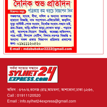
অফিস : ৩৭০/৩,কলেজ রোড,আমতলা, আশকোনা,ঢাকা-১২৩০,
Call : 01911120520
Email : info.sylhet24express@gmail.com