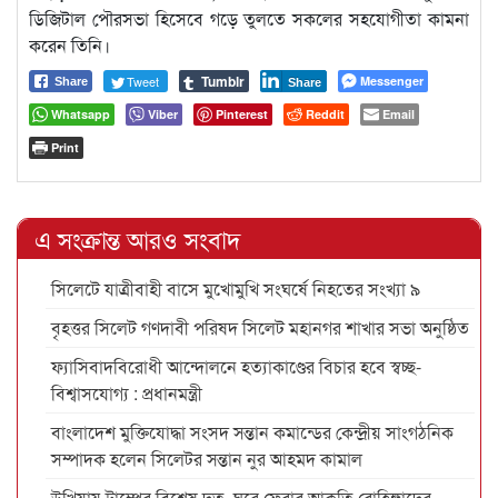
ডিজিটাল পৌরসভা হিসেবে গড়ে তুলতে সকলের সহযোগীতা কামনা
করেন তিনি।
Tumblr
Tweet
Messenger
Share
Share
Whatsapp
Viber
Pinterest
Reddit
Email
Print
এ সংক্রান্ত আরও সংবাদ
সিলেটে যাত্রীবাহী বাসে মুখোমুখি সংঘর্ষে নিহতের সংখ্যা ৯
বৃহত্তর সিলেট গণদাবী পরিষদ সিলেট মহানগর শাখার সভা অনুষ্ঠিত
ফ্যাসিবাদবিরোধী আন্দোলনে হত্যাকাণ্ডের বিচার হবে স্বচ্ছ-
বিশ্বাসযোগ্য : প্রধানমন্ত্রী
বাংলাদেশ মুক্তিযোদ্ধা সংসদ সন্তান কমান্ডের কেন্দ্রীয় সাংগঠনিক
সম্পাদক হলেন সিলেটর সন্তান নুর আহমদ কামাল
উখিয়ায় ট্রাম্পের বিশেষ দূত, ঘরে ফেরার আকুতি রোহিঙ্গাদের